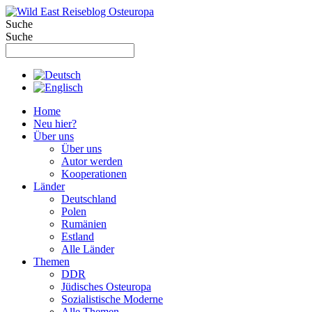
Zum
Inhalt
Suche
springen
Suche
Home
Neu hier?
Über uns
Über uns
Autor werden
Kooperationen
Länder
Deutschland
Polen
Rumänien
Estland
Alle Länder
Themen
DDR
Jüdisches Osteuropa
Sozialistische Moderne
Alle Themen