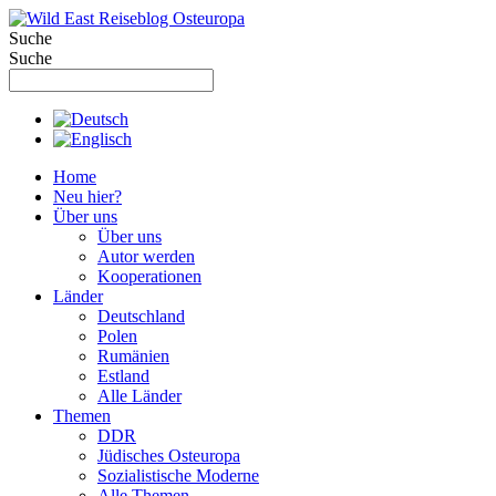
Zum
Inhalt
Suche
springen
Suche
Home
Neu hier?
Über uns
Über uns
Autor werden
Kooperationen
Länder
Deutschland
Polen
Rumänien
Estland
Alle Länder
Themen
DDR
Jüdisches Osteuropa
Sozialistische Moderne
Alle Themen