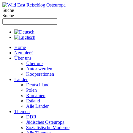
Zum
Inhalt
Suche
springen
Suche
Home
Neu hier?
Über uns
Über uns
Autor werden
Kooperationen
Länder
Deutschland
Polen
Rumänien
Estland
Alle Länder
Themen
DDR
Jüdisches Osteuropa
Sozialistische Moderne
Alle Themen