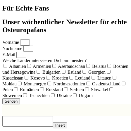
Für Echte Fans
Unser wöchentlicher Newsletter für echte
Osteuropafans
Vorname
Nachname
E-Mail
Welche Länder interssieren Dich am meisten?
Albanien
Armenien
Aserbaidschan
Belarus
Bosnien
und Herzegowina
Bulgarien
Estland
Georgien
Kasachstan
Kosovo
Kroatien
Lettland
Litauen
Moldau
Montenegro
Nordmazedonien
Ostdeutschland
Polen
Rumänien
Russland
Serbien
Slowakei
Slowenien
Tschechien
Ukraine
Ungarn
Senden
Insert