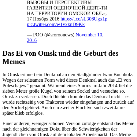
ВЫЗОВЫ И ПЕРСПЕКТИВЫ
РАЗВИТИЯ ОЦЕНОЧНОЙ ДЕЯТ-ТИ
НА ТЕРРИТОРИИ ОМСКОЙ ОБЛ.»,
17 Ноября 2016
https://t.co/sL306Ugx1p
pic.twitter.com/w1vxknD9Kk
— РОО (@sroroonews)
November 10,
2016
Das Ei von Omsk und die Geburt des
Memes
In Omsk erinnert ein Denkmal an den Stadtgründer Iwan Buchholz.
Wegen der seltsamen Form wird dieses Denkmal auch das „Ei von
Poleschajew“ genannt. Während eines Sturms im Jahr 2014 fiel die
sieben Meter große Kugel von seinem Sockel und versuchte so,
Omsk zu verlassen. Doch flüchten konnte das Denkmal nicht – es
wurde rechtzeitig von Traktoren wieder eingefangen und zurück auf
den Sockel gehievt. Auch ein zweiter Fluchtversuch zwei Jahre
später blieb erfolglos.
Einer anderen, weniger schönen Version zufolge entstand das Meme
nach der gleichnamigen Doku über die Schwierigkeiten der
Jugendlichen von Omsk auf dem lokalen Arbeitsmarkt. Das Meme