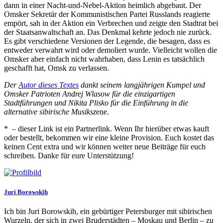
dann in einer Nacht-und-Nebel-Aktion heimlich abgebaut. Der
Omsker Sekretär der Kommunistischen Partei Russlands reagierte
empört, sah in der Aktion ein Verbrechen und zeigte den Stadtrat bei
der Staatsanwaltschaft an. Das Denkmal kehrte jedoch nie zurück.
Es gibt verschiedene Versionen der Legende, die besagen, dass es
entweder verwahrt wird oder demoliert wurde. Vielleicht wollen die
Omsker aber einfach nicht wahrhaben, dass Lenin es tatsächlich
geschafft hat, Omsk zu verlassen.
Der
Autor dieses Textes
dankt seinem langjährigen Kumpel und
Omsker Patrioten Andrej Wlasow für die einzigartigen
Stadtführungen und Nikita Plisko für die Einführung in die
alternative sibirische Musiksz
ene.
* – dieser Link ist ein Partnerlink. Wenn Ihr hierüber etwas kauft
oder bestellt, bekommen wir eine kleine Provision. Euch kostet das
keinen Cent extra und wir können weiter neue Beiträge für euch
schreiben. Danke für eure Unterstützung!
Juri Borowskih
Ich bin Juri Borowskih, ein gebürtiger Petersburger mit sibirischen
Wurzeln, der sich in zwei Bruderstädten – Moskau und Berlin – zu