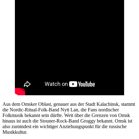
Aus dem Omsker Oblast, genauer aus der Stadt Kalachinsk, stammt
die Nordic-Ritual-Folk-Band Nytt Lan, die Fans nordischer
Folkmusik bekannt sein dürfte. Weit über die Grenzen von Omsk
hinaus ist auch die Stouner-Rock-Band Groggy bekannt. Omsk ist
also zumindest ein wichtiger Anziehungspunkt für die russische
Musikkultur.