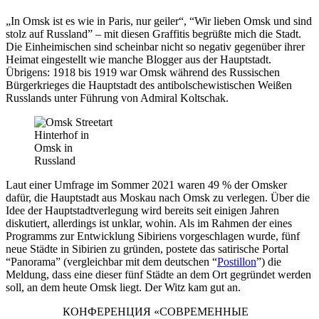
„In Omsk ist es wie in Paris, nur geiler“, “Wir lieben Omsk und sind
stolz auf Russland” – mit diesen Graffitis begrüßte mich die Stadt.
Die Einheimischen sind scheinbar nicht so negativ gegenüber ihrer
Heimat eingestellt wie manche Blogger aus der Hauptstadt.
Übrigens: 1918 bis 1919 war Omsk während des Russischen
Bürgerkrieges die Hauptstadt des antibolschewistischen Weißen
Russlands unter Führung von Admiral Koltschak.
Hinterhof in
Omsk in
Russland
Laut einer Umfrage im Sommer 2021 waren 49 % der Omsker
dafür, die Hauptstadt aus Moskau nach Omsk zu verlegen. Über die
Idee der Hauptstadtverlegung wird bereits seit einigen Jahren
diskutiert, allerdings ist unklar, wohin. Als im Rahmen der eines
Programms zur Entwicklung Sibiriens vorgeschlagen wurde, fünf
neue Städte in Sibirien zu gründen, postete das satirische Portal
“Panorama” (vergleichbar mit dem deutschen “
Postillon
”) die
Meldung, dass eine dieser fünf Städte an dem Ort gegründet werden
soll, an dem heute Omsk liegt. Der Witz kam gut an.
КОНФЕРЕНЦИЯ «СОВРЕМЕННЫЕ