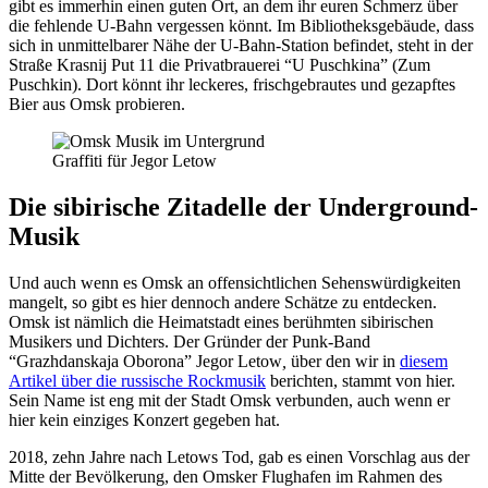
gibt es immerhin einen guten Ort, an dem ihr euren Schmerz über
die fehlende U-Bahn vergessen könnt. Im Bibliotheksgebäude, dass
sich in unmittelbarer Nähe der U-Bahn-Station befindet, steht in der
Straße Krasnij Put 11 die Privatbrauerei “U Puschkina” (Zum
Puschkin). Dort könnt ihr leckeres, frischgebrautes und gezapftes
Bier aus Omsk probieren.
Graffiti für Jegor Letow
Die sibirische Zitadelle der Underground-
Musik
Und auch wenn es Omsk an offensichtlichen Sehenswürdigkeiten
mangelt, so gibt es hier dennoch andere Schätze zu entdecken.
Omsk ist nämlich die Heimatstadt eines berühmten sibirischen
Musikers und Dichters. Der Gründer der Punk-Band
“Grazhdanskaja Oborona” Jegor Letow
,
über den wir in
diesem
Artikel über die russische Rockmusik
berichten, stammt von hier.
Sein Name ist eng mit der Stadt Omsk verbunden, auch wenn er
hier kein einziges Konzert gegeben hat.
2018, zehn Jahre nach Letows Tod, gab es einen Vorschlag aus der
Mitte der Bevölkerung, den Omsker Flughafen im Rahmen des