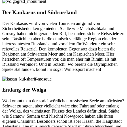
Der Kaukasus und Südrussland
Der Kaukasus wird von vielen Touristen aufgrund von
Sicherheitsbedenken gemieden. Städte wie Machatschkala und
Grosny haben nicht gerade den Ruf, besonders sichere Reiseziele zu
sein. Tatsächlich aber ist die ethnisch vielfältige Region eine der
interessantesten Russlands und vor allem für Wanderer ein sehr
reizvolles Reiseziel. Den kompletten Gegensatz dazu bieten die
Regionen am Schwarzen Meer und am Kaspischen Meer. Hier
herrschen oft Temperaturen vor, die man eher mit Rimini als mit
Russland verbindet. Und in Sotschi, wo bereits die Olympischen
Spiele stattfanden, könnt ihr sogar Wintersport machen!
Entlang der Wolga
Wo kommt man der sprichwörtlichen russischen Seele am nächsten?
Schwer zu sagen, aber vielleicht wäre eine Fahrt auf oder entlang
der Wolga, des wichtigsten Flusses des Landes dafür ideal. Städte
wie Saratow, Samara und Nischni Nowgorod haben alle ihren
eigenen Charakter. Besonders schön ist aber Kasan, die Hauptstadt
Tatarstans. Die muslimisch geprägte Stadt mit ihren Moscheen und