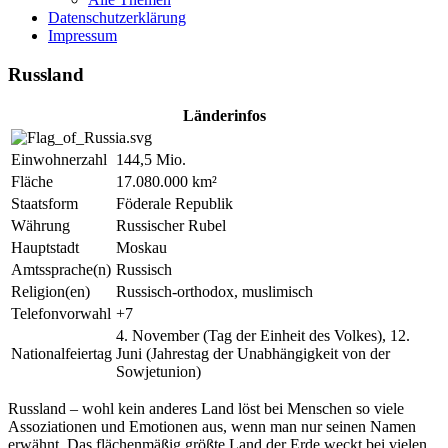
Datenschutzerklärung
Impressum
Russland
Länderinfos
Einwohnerzahl
144,5 Mio.
Fläche
17.080.000 km²
Staatsform
Föderale Republik
Währung
Russischer Rubel
Hauptstadt
Moskau
Amtssprache(n)
Russisch
Religion(en)
Russisch-orthodox, muslimisch
Telefonvorwahl
+7
4. November (Tag der Einheit des Volkes), 12.
Nationalfeiertag
Juni (Jahrestag der Unabhängigkeit von der
Sowjetunion)
Russland – wohl kein anderes Land löst bei Menschen so viele
Assoziationen und Emotionen aus, wenn man nur seinen Namen
erwähnt. Das flächenmäßig größte Land der Erde weckt bei vielen