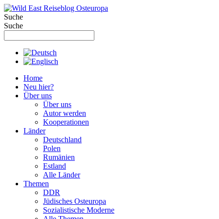
Zum
Inhalt
Suche
springen
Suche
Home
Neu hier?
Über uns
Über uns
Autor werden
Kooperationen
Länder
Deutschland
Polen
Rumänien
Estland
Alle Länder
Themen
DDR
Jüdisches Osteuropa
Sozialistische Moderne
Alle Themen