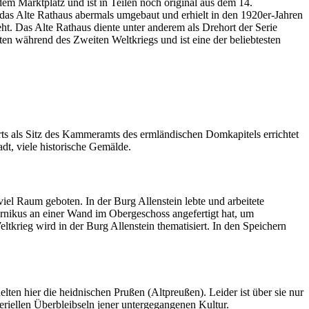
dem Marktplatz und ist in Teilen noch original aus dem 14.
 das Alte Rathaus abermals umgebaut und erhielt in den 1920er-Jahren
ht. Das Alte Rathaus diente unter anderem als Drehort der Serie
en während des Zweiten Weltkriegs und ist eine der beliebtesten
erts als Sitz des Kammeramts des ermländischen Domkapitels errichtet
dt, viele historische Gemälde.
 Raum geboten. In der Burg Allenstein lebte und arbeitete
ernikus an einer Wand im Obergeschoss angefertigt hat, um
tkrieg wird in der Burg Allenstein thematisiert. In den Speichern
lten hier die heidnischen Prußen (Altpreußen). Leider ist über sie nur
riellen Überbleibseln jener untergegangenen Kultur.