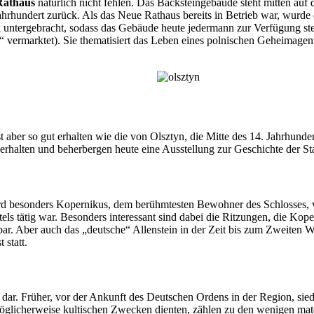
Rathaus
natürlich nicht fehlen. Das Backsteingebäude steht mitten auf 
Jahrhundert zurück. Als das Neue Rathaus bereits in Betrieb war, wurde
hek untergebracht, sodass das Gebäude heute jedermann zur Verfügung ste
 vermarktet). Sie thematisiert das Leben eines polnischen Geheimagent
 aber so gut erhalten wie die von Olsztyn, die Mitte des 14. Jahrhund
halten und beherbergen heute eine Ausstellung zur Geschichte der Sta
besonders Kopernikus, dem berühmtesten Bewohner des Schlosses, viel
els tätig war. Besonders interessant sind dabei die Ritzungen, die Kop
. Aber auch das „deutsche“ Allenstein in der Zeit bis zum Zweiten Wel
statt.
dar. Früher, vor der Ankunft des Deutschen Ordens in der Region, siede
öglicherweise kultischen Zwecken dienten, zählen zu den wenigen mate