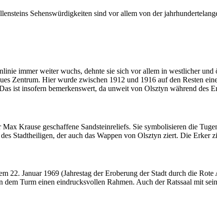
Allensteins Sehenswürdigkeiten sind vor allem von der jahrhundertelang
inie immer weiter wuchs, dehnte sie sich vor allem in westlicher und 
n neues Zentrum. Hier wurde zwischen 1912 und 1916 auf den Resten eine
. Das ist insofern bemerkenswert, da unweit von Olsztyn während des 
 Max Krause geschaffene Sandsteinreliefs. Sie symbolisieren die Tugen
 des Stadtheiligen, der auch das Wappen von Olsztyn ziert. Die Erker z
dem 22. Januar 1969 (Jahrestag der Eroberung der Stadt durch die Rot
 dem Turm einen eindrucksvollen Rahmen. Auch der Ratssaal mit seinen 