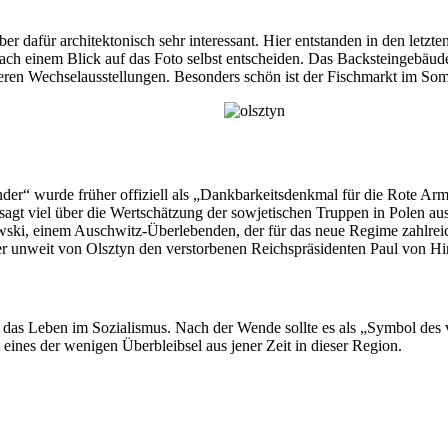
aber dafür architektonisch sehr interessant. Hier entstanden in den let
nach einem Blick auf das Foto selbst entscheiden. Das Backsteingebäude
eren Wechselausstellungen. Besonders schön ist der Fischmarkt im Somme
r“ wurde früher offiziell als „Dankbarkeitsdenkmal für die Rote Armee
sagt viel über die Wertschätzung der sowjetischen Truppen in Polen au
ki, einem Auschwitz-Überlebenden, der für das neue Regime zahlreich
 unweit von Olsztyn den verstorbenen Reichspräsidenten Paul von Hin
das Leben im Sozialismus. Nach der Wende sollte es als „Symbol des v
 eines der wenigen Überbleibsel aus jener Zeit in dieser Region.