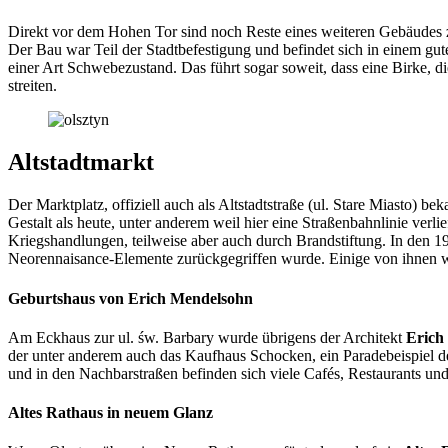
Direkt vor dem Hohen Tor sind noch Reste eines weiteren Gebäudes zu
Der Bau war Teil der Stadtbefestigung und befindet sich in einem gut
einer Art Schwebezustand. Das führt sogar soweit, dass eine Birke, d
streiten.
Altstadtmarkt
Der Marktplatz, offiziell auch als Altstadtstraße (ul. Stare Miasto) b
Gestalt als heute, unter anderem weil hier eine Straßenbahnlinie ve
Kriegshandlungen, teilweise aber auch durch Brandstiftung. In den 1
Neorennaisance-Elemente zurückgegriffen wurde. Einige von ihnen wur
Geburtshaus von Erich Mendelsohn
Am Eckhaus zur ul. św. Barbary wurde übrigens der Architekt
Erich
der unter anderem auch das Kaufhaus Schocken, ein Paradebeispiel 
und in den Nachbarstraßen befinden sich viele Cafés, Restaurants un
Altes Rathaus in neuem Glanz