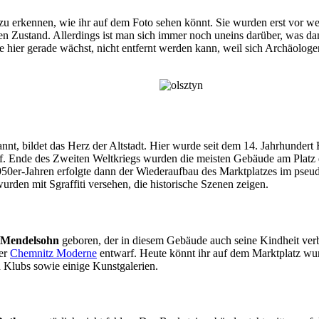
 erkennen, wie ihr auf dem Foto sehen könnt. Sie wurden erst vor weni
en Zustand. Allerdings ist man sich immer noch uneins darüber, was da
ie hier gerade wächst, nicht entfernt werden kann, weil sich Archäologe
ekannt, bildet das Herz der Altstadt. Hier wurde seit dem 14. Jahrhunder
rlief. Ende des Zweiten Weltkriegs wurden die meisten Gebäude am Platz
950er-Jahren erfolgte dann der Wiederaufbau des Marktplatzes im pseud
den mit Sgraffiti versehen, die historische Szenen zeigen.
 Mendelsohn
geboren, der in diesem Gebäude auch seine Kindheit verb
der
Chemnitz Moderne
entwarf. Heute könnt ihr auf dem Marktplatz w
d Klubs sowie einige Kunstgalerien.