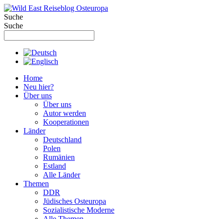
Zum
Inhalt
Suche
springen
Suche
Home
Neu hier?
Über uns
Über uns
Autor werden
Kooperationen
Länder
Deutschland
Polen
Rumänien
Estland
Alle Länder
Themen
DDR
Jüdisches Osteuropa
Sozialistische Moderne
Alle Themen