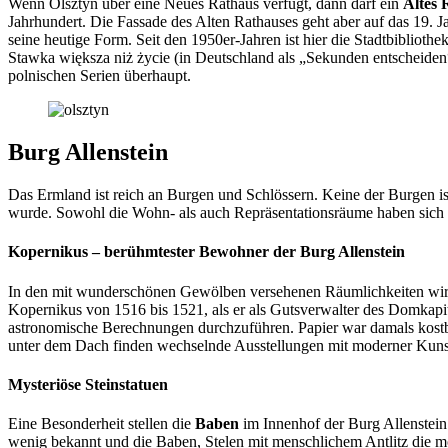
Wenn Olsztyn über eine Neues Rathaus verfügt, dann darf ein
Altes 
Jahrhundert. Die Fassade des Alten Rathauses geht aber auf das 19. 
seine heutige Form. Seit den 1950er-Jahren ist hier die Stadtbibliot
Stawka większa niż życie (in Deutschland als „Sekunden entscheiden“
polnischen Serien überhaupt.
Burg Allenstein
Das Ermland ist reich an Burgen und Schlössern. Keine der Burgen ist
wurde. Sowohl die Wohn- als auch Repräsentationsräume haben sich er
Kopernikus – berühmtester Bewohner der Burg Allenstein
In den mit wunderschönen Gewölben versehenen Räumlichkeiten wird 
Kopernikus von 1516 bis 1521, als er als Gutsverwalter des Domkapit
astronomische Berechnungen durchzuführen. Papier war damals kostbar
unter dem Dach finden wechselnde Ausstellungen mit moderner Kunst 
Mysteriöse Steinstatuen
Eine Besonderheit stellen die
Baben
im Innenhof der Burg Allenstein 
wenig bekannt und die Baben, Stelen mit menschlichem Antlitz die m