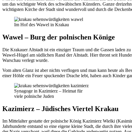
um das wichtigste Werk des schwäbischen Künstlers. Ganze dreizehn 
wichtigsten Kirche der Stadt sind wundervoll und durch die Decken
Im Hof des Wawel in Krakau
Wawel – Burg der polnischen Könige
Die Krakauer Altstadt ist ein einziger Traum und die Gassen laden z
Wawel-Hügel am südlichen Rand der Altstadt. Hier thront seit Hunder
Warschau verlegt wurde.
Vom alten Glanz ist aber nichts verflogen und man kann heute als Be
einer Höhle ein Feuer spuckender Drache lebt, haben auch Kinder gar
Synagoge in Kazimierz – Heimat für
viele polnische Juden
Kazimierz – Jüdisches Viertel Krakau
Im Mittelalter gestatte der polnische König Kazimierz Wielki (Kasimir
Jahrhunderte entstand so eine eigene kleine Stadt, die durch ihre vi
der Nazis verschont, weil diese die Gebäude anderwertig nutzen. Aus