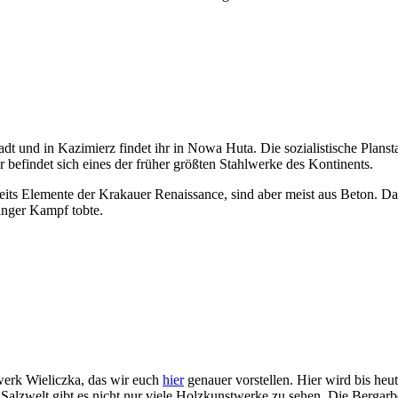
dt und in Kazimierz findet ihr in Nowa Huta. Die sozialistische Planst
r befindet sich eines der früher größten Stahlwerke des Kontinents.
eits Elemente der Krakauer Renaissance, sind aber meist aus Beton. Da
anger Kampf tobte.
werk Wieliczka, das wir euch
hier
genauer vorstellen. Hier wird bis heut
 Salzwelt gibt es nicht nur viele Holzkunstwerke zu sehen. Die Berga