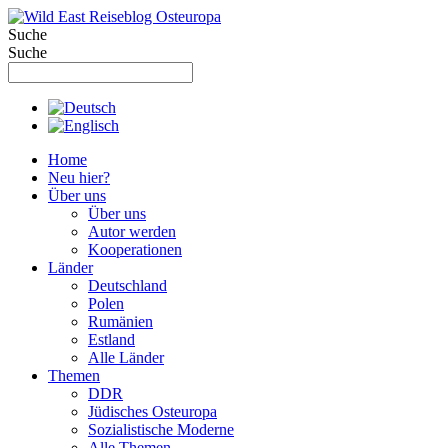
Zum
Inhalt
Suche
springen
Suche
Home
Neu hier?
Über uns
Über uns
Autor werden
Kooperationen
Länder
Deutschland
Polen
Rumänien
Estland
Alle Länder
Themen
DDR
Jüdisches Osteuropa
Sozialistische Moderne
Alle Themen