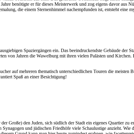
Jahre benötigte er für dieses Meisterwerk und zog eigens davor aus N
bemalung, die einem Sternenhimmel nachempfunden ist, entsteht eine m
u ausgiebigen Spaziergängen ein. Das beeindruckendste Gebäude der Sta
ten von Jahren die Wawelburg mit ihren vielen Palästen und Kirchen. Fr
sucher auf mehreren thematisch unterschiedlichen Touren die meisten 
antiert Spaß an einer Besichtigung!
 der Große) den Juden, sich südlich der Stadt ein eigenes Quartier zu 
elen Synagogen und jüdischen Friedhöfe viele Schaulustige anzieht. Wi
 diesem Grund kann man hier heute zumindest erahnen, wie facettenrei