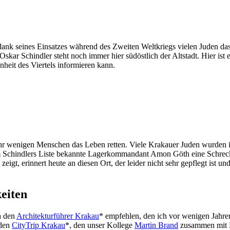
ank seines Einsatzes während des Zweiten Weltkriegs vielen Juden das 
Oskar Schindler steht noch immer hier südöstlich der Altstadt. Hier is
nheit des Viertels informieren kann.
hr wenigen Menschen das Leben retten. Viele Krakauer Juden wurden in
Film Schindlers Liste bekannte Lagerkommandant Amon Göth eine Schre
gt, erinnert heute an diesen Ort, der leider nicht sehr gepflegt ist u
eiten
ch den
Architekturführer Krakau
* empfehlen, den ich vor wenigen Jahre
 den
CityTrip Kraka
u
*, den unser Kollege
Martin Brand
zusammen mit R