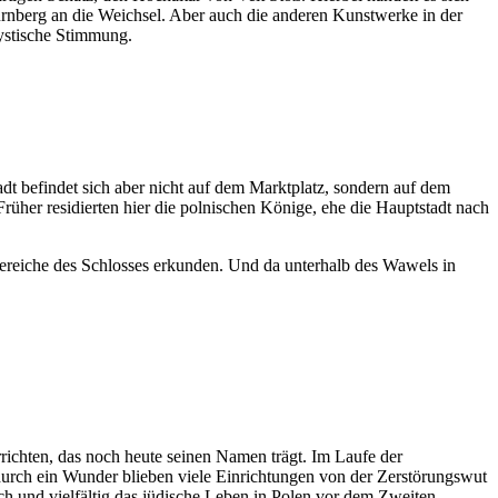
ürnberg an die Weichsel. Aber auch die anderen Kunstwerke in der
ystische Stimmung.
dt befindet sich aber nicht auf dem Marktplatz, sondern auf dem
üher residierten hier die polnischen Könige, ehe die Hauptstadt nach
Bereiche des Schlosses erkunden. Und da unterhalb des Wawels in
errichten, das noch heute seinen Namen trägt. Im Laufe der
e durch ein Wunder blieben viele Einrichtungen von der Zerstörungswut
ch und vielfältig das jüdische Leben in Polen vor dem Zweiten