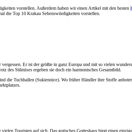
gkeiten vorstellen. Außerdem haben wir einen Artikel mit den besten
tmal die Top 10 Krakau Sehenswürdigkeiten vorstellen.
 vergessen. Er ist der größte in ganz Europa und mit so vielen wunder
trotz des Stilmixes ergeben sie doch ein harmonisches Gesamtbild.
sind die Tuchhallen (Sukiennice). Wo früher Händler ihre Stoffe anbote
rktplatzes.
vielen Touristen auf sich. Das gotisches Gotteshaus birgt einen einziga