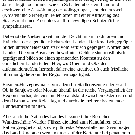
Jahren liegt noch immer wie ein Schatten über dem Land und
erschwert eine Aussöhnung der Volksgruppen, von denen zwei
(Kroaten und Serben) in Teilen offen mit einer Auflösung des
Staates und einen Anschluss an ihre jeweiligen Schutzmächte
sympathisieren.
Dabei ist die Vielseitigkeit und der Reichtum an Traditionen und
Bräuchen der eigentliche Schatz des Landes. Der kroatisch geprägte
Süden unterscheidet sich stark vom serbisch geprägten Norden des
Landes. Die von Bosniaken bewohnten Gebiete sind muslimisch
geprägt und bilden so einen spannenden Kontrast zu den
christlichen Landesteilen. Hier, wo Orient und Okzident
aufeinandertreffen, herrscht daher eine kreative, oft auch friedliche
Stimmung, die so in der Region einzigartig ist.
Bosnien-Herzegowina ist vor allem für Städtereisende interessant.
Ob in Sarajewo oder Mostar, überall ist die reiche Vergangenheit der
Region spürbar, die einst im Niemandsland zwischen Österreich und
dem Osmanischen Reich lag und durch die mehrere bedeutende
Handelsrouten führten.
Aber auch die Natur des Landes fasziniert ihre Besucher.
Wunderschöne Wälder, Flüsse, die ideal zum Kanufahren oder
Raften geeignet sind, sowie pittoreske Wasserfälle und Seen prägen
das Land. Und auch wenn man es auf der Karte nur bei genauerem