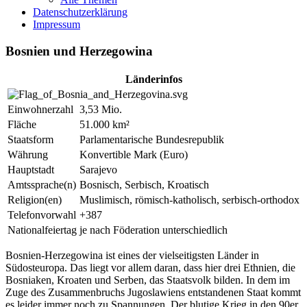
Datenschutzerklärung
Impressum
Bosnien und Herzegowina
Länderinfos
Einwohnerzahl
3,53 Mio.
Fläche
51.000 km²
Staatsform
Parlamentarische Bundesrepublik
Währung
Konvertible Mark (Euro)
Hauptstadt
Sarajevo
Amtssprache(n)
Bosnisch, Serbisch, Kroatisch
Religion(en)
Muslimisch, römisch-katholisch, serbisch-orthodox
Telefonvorwahl
+387
Nationalfeiertag
je nach Föderation unterschiedlich
Bosnien-Herzegowina ist eines der vielseitigsten Länder in
Südosteuropa. Das liegt vor allem daran, dass hier drei Ethnien, die
Bosniaken, Kroaten und Serben, das Staatsvolk bilden. In dem im
Zuge des Zusammenbruchs Jugoslawiens entstandenen Staat kommt
es leider immer noch zu Spannungen. Der blutige Krieg in den 90er