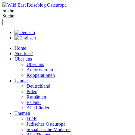
Zum
Inhalt
Suche
springen
Suche
Home
Neu hier?
Über uns
Über uns
Autor werden
Kooperationen
Länder
Deutschland
Polen
Rumänien
Estland
Alle Länder
Themen
DDR
Jüdisches Osteuropa
Sozialistische Moderne
Alle Themen