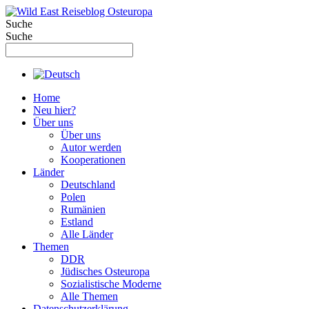
Zum
Inhalt
Suche
springen
Suche
Home
Neu hier?
Über uns
Über uns
Autor werden
Kooperationen
Länder
Deutschland
Polen
Rumänien
Estland
Alle Länder
Themen
DDR
Jüdisches Osteuropa
Sozialistische Moderne
Alle Themen
Datenschutzerklärung