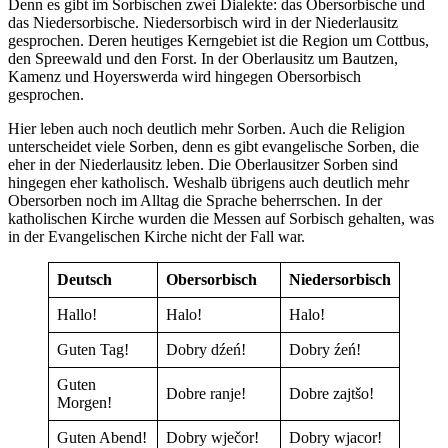
Denn es gibt im Sorbischen zwei Dialekte: das Obersorbische und
das Niedersorbische. Niedersorbisch wird in der Niederlausitz
gesprochen. Deren heutiges Kerngebiet ist die Region um Cottbus,
den Spreewald und den Forst. In der Oberlausitz um Bautzen,
Kamenz und Hoyerswerda wird hingegen Obersorbisch
gesprochen.
Hier leben auch noch deutlich mehr Sorben. Auch die Religion
unterscheidet viele Sorben, denn es gibt evangelische Sorben, die
eher in der Niederlausitz leben. Die Oberlausitzer Sorben sind
hingegen eher katholisch. Weshalb übrigens auch deutlich mehr
Obersorben noch im Alltag die Sprache beherrschen. In der
katholischen Kirche wurden die Messen auf Sorbisch gehalten, was
in der Evangelischen Kirche nicht der Fall war.
Deutsch
Obersorbisch
Niedersorbisch
Hallo!
Halo!
Halo!
Guten Tag!
Dobry dźeń!
Dobry źeń!
Guten
Dobre ranje!
Dobre zajtšo!
Morgen!
Guten Abend!
Dobry wječor!
Dobry wjacor!