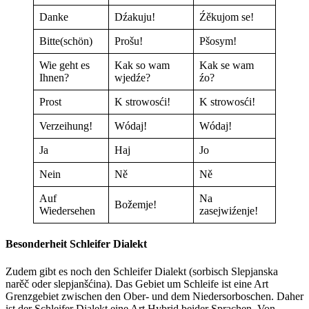
Danke
Dźakuju!
Źěkujom se!
Bitte(schön)
Prošu!
Pšosym!
Wie geht es
Kak so wam
Kak se wam
Ihnen?
wjedźe?
źo?
Prost
K strowosći!
K strowosći!
Verzeihung!
Wódaj!
Wódaj!
Ja
Haj
Jo
Nein
Ně
Ně
Auf
Na
Božemje!
Wiedersehen
zasejwiźenje!
Besonderheit Schleifer Dialekt
Zudem gibt es noch den Schleifer Dialekt (sorbisch Slepjanska
narěč oder slepjanšćina). Das Gebiet um Schleife ist eine Art
Grenzgebiet zwischen den Ober- und dem Niedersorboschen. Daher
ist der Schleifer Dialekt eine Art Hybrid beider Sprachen. Von