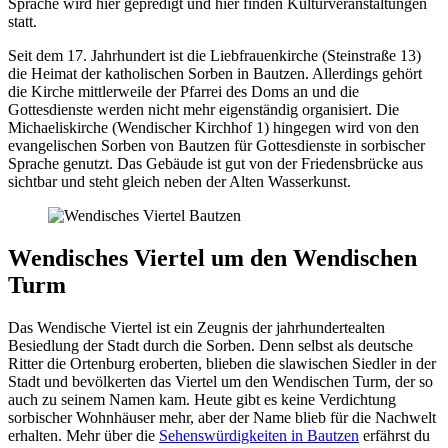
Sprache wird hier gepredigt und hier finden Kulturveranstaltungen
statt.
Seit dem 17. Jahrhundert ist die Liebfrauenkirche (Steinstraße 13)
die Heimat der katholischen Sorben in Bautzen. Allerdings gehört
die Kirche mittlerweile der Pfarrei des Doms an und die
Gottesdienste werden nicht mehr eigenständig organisiert. Die
Michaeliskirche (Wendischer Kirchhof 1) hingegen wird von den
evangelischen Sorben von Bautzen für Gottesdienste in sorbischer
Sprache genutzt. Das Gebäude ist gut von der Friedensbrücke aus
sichtbar und steht gleich neben der Alten Wasserkunst.
Wendisches Viertel um den Wendischen
Turm
Das Wendische Viertel ist ein Zeugnis der jahrhundertealten
Besiedlung der Stadt durch die Sorben. Denn selbst als deutsche
Ritter die Ortenburg eroberten, blieben die slawischen Siedler in der
Stadt und bevölkerten das Viertel um den Wendischen Turm, der so
auch zu seinem Namen kam. Heute gibt es keine Verdichtung
sorbischer Wohnhäuser mehr, aber der Name blieb für die Nachwelt
erhalten. Mehr über die
Sehenswürdigkeiten in Bautzen
erfährst du