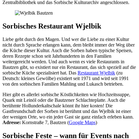
Zentralbibliothek und das Sorbische Kulturarchiv angeschlossen.
Sorbisches Restaurant Wjelbik
Liebe geht durch den Magen. Und wer die Liebe zu einer Kultur
nicht durch Sprache erlangen kann, dem bleibt immer der Weg über
die Küche dieser Kultur. Auch die Sorben haben typische Speisen,
deren Rezepte schon seit Jahrhunderten in den Familien
weitergereicht werden. Und auch wenn es viele Restaurants in
Bautzen gibt, so existiert nur ein Restaurant, das sich speziell auf die
sorbische Küche spezialisiert hat. Das
Restaurant Wjelbik
(zu
Deutsch: kleines Gewölbe) existiert seit 1971 und wird seit 1991
von den sorbischen Familien Mahling und Lukasch betrieben.
Hier gibt es allerlei sorbische Köstlichkeiten wie Hochzeitssuppe,
Quark mit Leinöl oder die Bautzener Schlachteplatte. Auch die
berühmte Hollunderkaltschale könnt ihr hier kosten! Die
Gastfreundschaft der Sorben ist berühmt und das Wjelbik ist einer
der wenigen Orte, wo ein jeder Gast sie ganz einfach erleben kann.
Adresse:
Kornstraße 7, Bautzen (
Google Maps
)
Sorbische Feste – wann für Events nach