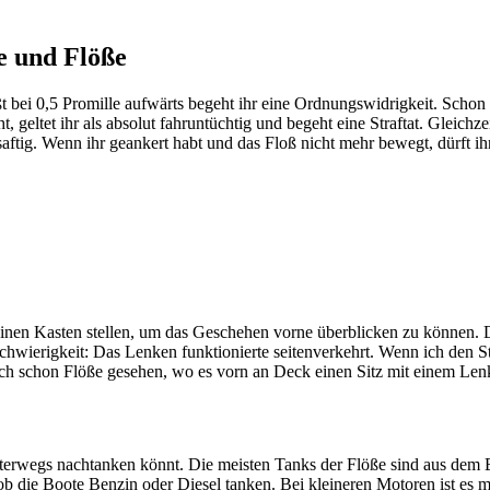
e und Flöße
 bei 0,5 Promille aufwärts begeht ihr eine Ordnungswidrigkeit. Schon b
 geltet ihr als absolut fahruntüchtig und begeht eine Straftat. Gleichzei
aftig. Wenn ihr geankert habt und das Floß nicht mehr bewegt, dürft ihr
 einen Kasten stellen, um das Geschehen vorne überblicken zu können.
hwierigkeit: Das Lenken funktionierte seitenverkehrt. Wenn ich den Sta
uch schon Flöße gesehen, wo es vorn an Deck einen Sitz mit einem Len
 unterwegs nachtanken könnt. Die meisten Tanks der Flöße sind aus dem 
 ob die Boote Benzin oder Diesel tanken. Bei kleineren Motoren ist es 