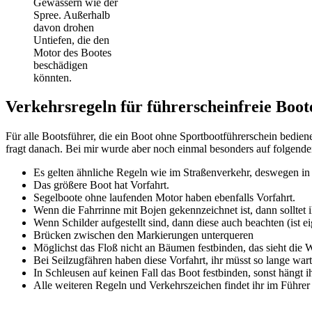
Gewässern wie der
Spree. Außerhalb
davon drohen
Untiefen, die den
Motor des Bootes
beschädigen
könnten.
Verkehrsregeln für führerscheinfreie Boo
Für alle Bootsführer, die ein Boot ohne Sportbootführerschein bedien
fragt danach. Bei mir wurde aber noch einmal besonders auf folgend
Es gelten ähnliche Regeln wie im Straßenverkehr, deswegen in d
Das größere Boot hat Vorfahrt.
Segelboote ohne laufenden Motor haben ebenfalls Vorfahrt.
Wenn die Fahrrinne mit Bojen gekennzeichnet ist, dann solltet 
Wenn Schilder aufgestellt sind, dann diese auch beachten (ist eig
Brücken zwischen den Markierungen unterqueren
Möglichst das Floß nicht an Bäumen festbinden, das sieht die W
Bei Seilzugfähren haben diese Vorfahrt, ihr müsst so lange warte
In Schleusen auf keinen Fall das Boot festbinden, sonst hängt i
Alle weiteren Regeln und Verkehrszeichen findet ihr im Führe