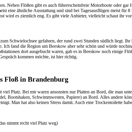
en. Neben Flößen gibt es auch führerscheinfreie Motorboote oder gar Ha
meist eine ähnliche Ausstattung und sind bei Tagesausflügen meist für 
wird es ziemlich eng. Es gibt viele Anbieter, vielleicht schaut ihr vor
zum Schwielochsee gefahren, der rund zwei Stunden südlich liegt. Ihr
ise. Ich fand die Region um Beeskow aber sehr schön und würde nochma
tationen dort ausgebucht waren, gab es in Beeskow noch einige Flöße 
Gespräch kommen möchte, ist hier richtig.
as Floß in Brandenburg
mit viel Platz. Bei mir waren ansonsten nur Platten an Bord, die man unt
del, Bootshaken, Schwimmwesten, Papiere) an Bord. Alles andere könnt 
igt. Man hat also keinen Stress damit. Auch eine Trockentoilette habe
 das nimmt recht viel Platz weg)