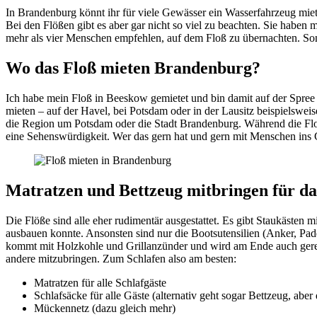
In Brandenburg könnt ihr für viele Gewässer ein Wasserfahrzeug miet
Bei den Flößen gibt es aber gar nicht so viel zu beachten. Sie haben 
mehr als vier Menschen empfehlen, auf dem Floß zu übernachten. Sonst 
Wo das Floß mieten Brandenburg?
Ich habe mein Floß in Beeskow gemietet und bin damit auf der Spree 
mieten – auf der Havel, bei Potsdam oder in der Lausitz beispielswe
die Region um Potsdam oder die Stadt Brandenburg. Während die Floßs
eine Sehenswürdigkeit. Wer das gern hat und gern mit Menschen ins 
Matratzen und Bettzeug mitbringen für d
Die Flöße sind alle eher rudimentär ausgestattet. Es gibt Staukästen 
ausbauen konnte. Ansonsten sind nur die Bootsutensilien (Anker, Pad
kommt mit Holzkohle und Grillanzünder und wird am Ende auch gerein
andere mitzubringen. Zum Schlafen also am besten:
Matratzen für alle Schlafgäste
Schlafsäcke für alle Gäste (alternativ geht sogar Bettzeug, aber
Mückennetz (dazu gleich mehr)