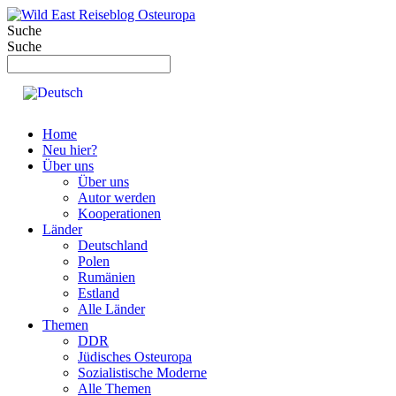
Zum
Inhalt
Suche
springen
Suche
Home
Neu hier?
Über uns
Über uns
Autor werden
Kooperationen
Länder
Deutschland
Polen
Rumänien
Estland
Alle Länder
Themen
DDR
Jüdisches Osteuropa
Sozialistische Moderne
Alle Themen