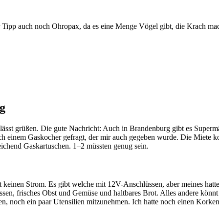
ner Tipp auch noch Ohropax, da es eine Menge Vögel gibt, die Krach m
g
lässt grüßen. Die gute Nachricht: Auch in Brandenburg gibt es Superm
nach einem Gaskocher gefragt, der mir auch gegeben wurde. Die Miete kos
eichend Gaskartuschen. 1–2 müssten genug sein.
st keinen Strom. Es gibt welche mit 12V-Anschlüssen, aber meines hatt
, frisches Obst und Gemüse und haltbares Brot. Alles andere könnt 
n, noch ein paar Utensilien mitzunehmen. Ich hatte noch einen Korkenzi