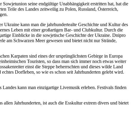
Sowjetunion seine endgültige Unabhängigkeit erstritten hat, hat die
en Teile des Landes zeitweilig zu Polen, Russland, Österreich,
agen.
der Ukraine kann man die jahrhundertealte Geschichte und Kultur des
rnes Leben mit einer großartigen Bar- und Clubkultur. Durch die
tige Einblicke in die sowjetische Geschichte der Ukraine. Dnipro
erle am Schwarzen Meer gewesen und bietet nicht nur Strände,
chen Karpaten sind eines der ursprünglichsten Gebirge in Europa
t einheimischen Touristen, so dass man sich immer noch etwas weiter
ssakenreiter einst die Steppe beherrschten und dieses wilde Land
echtes Dorfleben, so wie es schon seit Jahrhunderten gelebt wird.
 Landes kann man einzigartige Livemusik erleben. Festivals finden
s allen Jahrhunderten, ist auch die Esskultur extrem divers und bietet