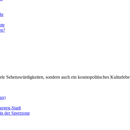
hr
hte
en?
viele Sehenswürdigkeiten, sondern auch ein kosmopolitisches Kulturlebe
us)
urgen-Stadt
in der Sperrzone