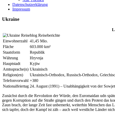
Datenschutzerklärung
Impressum
Ukraine
L
Einwohnerzahl
41,45 Mio.
Fläche
603.000 km²
Staatsform
Republik
Währung
Hryvnja
Hauptstadt
Kyjiw
Amtssprache(n)
Ukrainisch
Religion(en)
Ukrainisch-Orthodox, Russisch-Orthodox, Griechisch
Telefonvorwahl
+380
Nationalfeiertag
24. August (1991) – Unabhängigkeit von der Sowje
Zunächst durch die Revolution der Würde, den Euromaidan udn später 
gegen Korruption auf die Straße gingen und durch den Protest das ko
Zaun brach, der lange Zeit fast unbemerkt, weiterhin Menschen das 
sich tapfer, doch der Kampf ist zäh – auch weil westliche Länder nicht