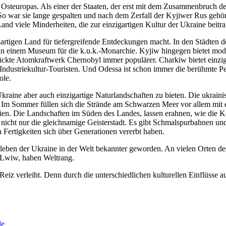
steuropas. Als einer der Staaten, der erst mit dem Zusammenbruch der 
So war sie lange gespalten und nach dem Zerfall der Kyjiwer Rus gehört
nd viele Minderheiten, die zur einzigartigen Kultur der Ukraine beitr
ßartigen Land für tiefergreifende Entdeckungen macht. In den Städten 
in einem Museum für die k.u.k.-Monarchie. Kyjiw hingegen bietet mode
kte Atomkraftwerk Chernobyl immer populärer. Charkiw bietet einzigar
 Industriekultur-Touristen. Und Odessa ist schon immer die berühmte P
ole.
aine aber auch einzigartige Naturlandschaften zu bieten. Die ukrainis
eint. Im Sommer füllen sich die Strände am Schwarzen Meer vor allem mi
tien. Die Landschaften im Süden des Landes, lassen erahnen, wie die Ko
nicht nur die gleichnamige Geisterstadt. Es gibt Schmalspurbahnen und 
Fertigkeiten sich über Generationen vererbt haben.
ben der Ukraine in der Welt bekannter geworden. An vielen Orten des
n Lwiw, haben Weltrang.
Reiz verleiht. Denn durch die unterschiedlichen kulturellen Einflüsse au
le