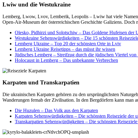
Lwiw und die Westukraine
Lemberg, Lwow, Lvov, Lemberik, Leopolis – Lwiw hat viele Namen. Das
Open-Air-Museum der österreichischen Geschichte Galiziens. Doch ne
Olesko, Pidhirzi und Solotschiw – Das Goldene Hufeisen der 
Westukraine Sehenswürdigkeiten – Die 15 schönsten Reiseziele
Lemberg Ukraine – Top 20 der schönsten Orte in Lviv
Lemberg Ukraine Reisetipps – das müsst ihr wissen
Jüdisches Lemberg – Streifzug durch die jüdischen Viertel von
Holocaust in Lemberg – Das unbekannte Verbrechen
Karpaten und Transkarpatien
Die ukrainischen Karpaten gehören zu den ursprünglichsten Naturgebi
Wanderungen fernab der Zivilisation. In den Bergdörfern kann man au
Die Huzulen – Das Volk aus den Karpaten
Karpaten Sehenswürdigkeiten – Die schönsten Reiseziele der u
Transkarpatien Sehenswürdigkeiten – Die schönsten Reiseziel