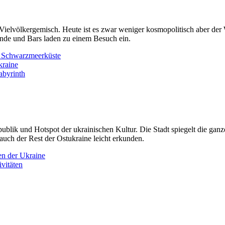
ielvölkergemisch. Heute ist es zwar weniger kosmopolitisch aber der
rände und Bars laden zu einem Besuch ein.
e Schwarzmeerküste
kraine
abyrinth
blik und Hotspot der ukrainischen Kultur. Die Stadt spiegelt die ganze
 auch der Rest der Ostukraine leicht erkunden.
en der Ukraine
vitäten