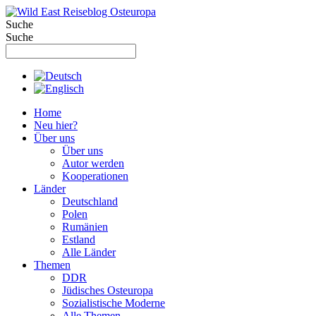
Zum
Inhalt
Suche
springen
Suche
Home
Neu hier?
Über uns
Über uns
Autor werden
Kooperationen
Länder
Deutschland
Polen
Rumänien
Estland
Alle Länder
Themen
DDR
Jüdisches Osteuropa
Sozialistische Moderne
Alle Themen