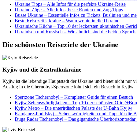
Ukraine Tipps – Alle Infos für die perfekte Ukraine-Reise
Ukraine Züge – Alle Infos, beste Routen und Zug-Tipps
Busse Ukraine – Essentielle Infos zu Tickets, Buslinien und me
Beste Reisezeit Ukraine – Wann wohin in die Ukraine
Ukrainische Küche – Top 10 der leckersten ukrainischen Geric
Ukrainisch und Russisch – Wie ähnlich sind die beiden Sprach
Die schönsten Reiseziele der Ukraine
Kyjiw und die Zentralkukraine
Kyjiw ist die lebendige Hauptstadt der Ukraine und bietet nicht nur 
Ausflug in die Chernobyl-Sperrzone lohnt sich ein Besuch in Kyjiw.
Sperrzone Tschernobyl – Kompletter Guide für einen Besuch
Kyjiw Sehenswürdigkeiten – Top 10 der schönsten Orte (+Bon
Kyjiw Metro – Die unterirdischen Paläste der U-Bahn Kyjiw
Kamjanez-Podilskyj – Sehenswürdigkeiten und Tipps für die B
Duga Radar Tschernobyl – Das gigantische Überhorizontradar 