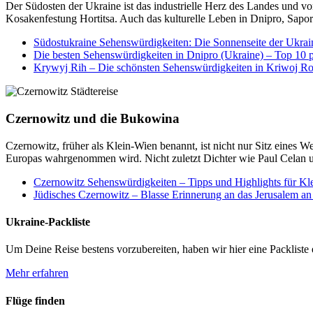
Der Südosten der Ukraine ist das industrielle Herz des Landes und von
Kosakenfestung Hortitsa. Auch das kulturelle Leben in Dnipro, Sapor
Südostukraine Sehenswürdigkeiten: Die Sonnenseite der Ukrai
Die besten Sehenswürdigkeiten in Dnipro (Ukraine) – Top 10 p
Krywyj Rih – Die schönsten Sehenswürdigkeiten in Kriwoj R
Czernowitz und die Bukowina
Czernowitz, früher als Klein-Wien benannt, ist nicht nur Sitz eines W
Europas wahrgenommen wird. Nicht zuletzt Dichter wie Paul Celan
Czernowitz Sehenswürdigkeiten – Tipps und Highlights für Kl
Jüdisches Czernowitz – Blasse Erinnerung an das Jerusalem an
Ukraine-Packliste
Um Deine Reise bestens vorzubereiten, haben wir hier eine Packliste 
Mehr erfahren
Flüge finden