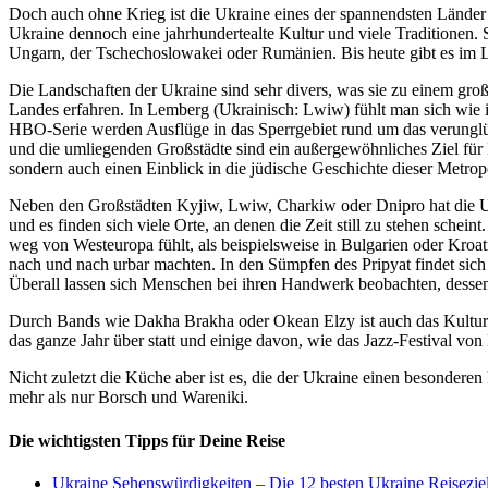
Doch auch ohne Krieg ist die Ukraine eines der spannendsten Länder O
Ukraine dennoch eine jahrhundertealte Kultur und viele Traditionen. 
Ungarn, der Tschechoslowakei oder Rumänien. Bis heute gibt es im La
Die Landschaften der Ukraine sind sehr divers, was sie zu einem gro
Landes erfahren. In Lemberg (Ukrainisch: Lwiw) fühlt man sich wie 
HBO-Serie werden Ausflüge in das Sperrgebiet rund um das verunglüc
und die umliegenden Großstädte sind ein außergewöhnliches Ziel für
sondern auch einen Einblick in die jüdische Geschichte dieser Metrop
Neben den Großstädten Kyjiw, Lwiw, Charkiw oder Dnipro hat die Ukr
und es finden sich viele Orte, an denen die Zeit still zu stehen sch
weg von Westeuropa fühlt, als beispielsweise in Bulgarien oder Kroa
nach und nach urbar machten. In den Sümpfen des Pripyat findet sich 
Überall lassen sich Menschen bei ihren Handwerk beobachten, dessen 
Durch Bands wie Dakha Brakha oder Okean Elzy ist auch das Kulturle
das ganze Jahr über statt und einige davon, wie das Jazz-Festival vo
Nicht zuletzt die Küche aber ist es, die der Ukraine einen besonderen 
mehr als nur Borsch und Wareniki.
Die wichtigsten Tipps für Deine Reise
Ukraine Sehenswürdigkeiten – Die 12 besten Ukraine Reisezie