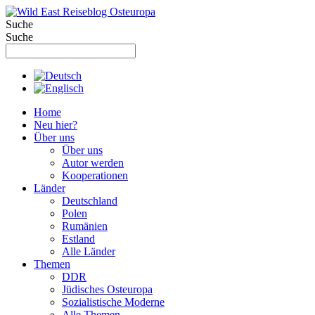
Zum
Inhalt
Suche
springen
Suche
Home
Neu hier?
Über uns
Über uns
Autor werden
Kooperationen
Länder
Deutschland
Polen
Rumänien
Estland
Alle Länder
Themen
DDR
Jüdisches Osteuropa
Sozialistische Moderne
Alle Themen