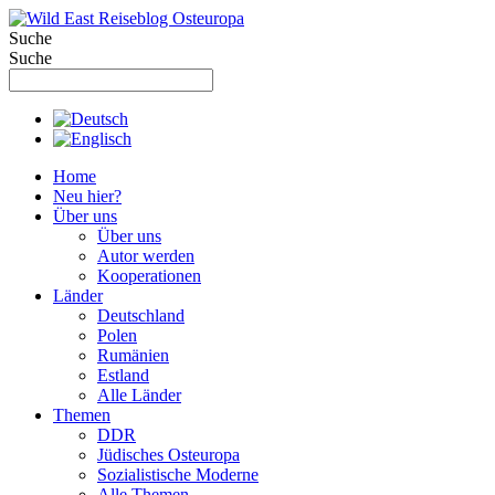
Zum
Inhalt
Suche
springen
Suche
Home
Neu hier?
Über uns
Über uns
Autor werden
Kooperationen
Länder
Deutschland
Polen
Rumänien
Estland
Alle Länder
Themen
DDR
Jüdisches Osteuropa
Sozialistische Moderne
Alle Themen