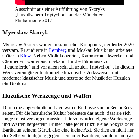
Ausschnitt aus einer Aufführung von Skoryks
„Huzulischem Triptychon“ an der Münchner
Philharmonie 2017
Myroslaw Skoryk
Myroslaw Skoryk war ein ukrainischer Komponist, der leider 2020
verstarb. Er studierte in
Lemberg
und Moskau Musik und arbeitete
später in
Kiew
. Neben Violinkonzerten, Kammermusikwerken und
Chorliedern war er auch bekannt für die Filmmusik zu
„Feuerpferde“ und vor allem sein „Huzulen Triptychon“. In diesem
Werk vereinigte er traditionelle huzulische Volksweisen mit
moderner klassischer Musik und setzte so der Musik der Huzulen
ein Denkmal.
Huzulische Werkzeuge und Waffen
Durch die abgeschnittene Lage waren Einflüsse von außen äußerst
selten. Für die huzulische Kultur bedeutete das auch, dass sie sich
lange selbst versorgen mussten. Hierzu wurden eigene Werkzeuge
und Waffen hergestellt. Früher hatte jeder Huzule eine Sokyra oder
Bartka an seinem Gürtel, also eine kleine Axt. Sie dienten nicht nur
der Selbstverteidigung gegen Tiere oder Banditen, sondern auch als