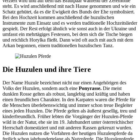
verziert wird und auf dem das Brautpaar während der Zeremonie
steht. Es wird anschließend mit nach Hause genommen und wie ein
Schatz gehütet, da es die Ewigkeit des Bunds der Ehe symbolisiert.
Bei den Hochzeit kommen anschließend die huzulischen
Instrumente zum Einsatz und es werden traditionelle Hochzeitslieder
gespielt. Der Rest erfolgt ähnlich wie sonst auch in der Ukraine und
umfasst ein mehrtägiges Festessen, bei dem sich die Tische biegen
und reichlich Horylka fließt. Dann wird oft auch mit auch mit dem
Arkan begonnen, einem traditionellen huzulischen Tanz.
Die Huzulen und ihre Tiere
Der Name Huzule bezeichnet nicht nur einen Angehörigen des
Volks der Huzulen, sondern auch eine
Ponyrasse.
Die meist
dunklen Rosse gelten als robust, langlebig und kräftig und haben
einen freundlichen Charakter. In den Karpaten waren die Pferde für
die Menschen überlebenswichtig und immer schon treue Begleiter
eines jeden Huzulen. Die Pferde gelten als äußerst gesellig, treu und
kinderfreundlich. Früher lebten die Vorgänger der Huzulen-Pferde
wild in der Natur, ehe sie im 19. Jahrhundert unter österreichischer
Herrschaft domestiziert und mit anderen Rassen gekreuzt wurden.
Die Huzulen nutzen die Vorfahren der heutigen Huzulenpferde da
freilich schon jahrhundertelang als Nutzpferde. Die Huzulenpferde