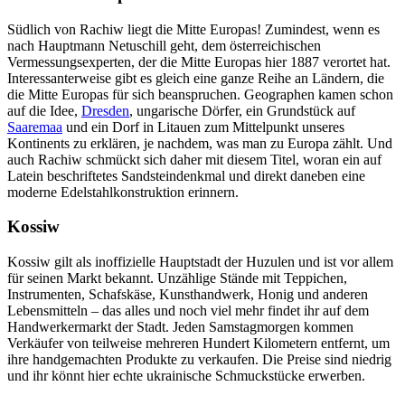
Südlich von Rachiw liegt die Mitte Europas! Zumindest, wenn es
nach Hauptmann Netuschill geht, dem österreichischen
Vermessungsexperten, der die Mitte Europas hier 1887 verortet hat.
Interessanterweise gibt es gleich eine ganze Reihe an Ländern, die
die Mitte Europas für sich beanspruchen. Geographen kamen schon
auf die Idee,
Dresden
, ungarische Dörfer, ein Grundstück auf
Saaremaa
und ein Dorf in Litauen zum Mittelpunkt unseres
Kontinents zu erklären, je nachdem, was man zu Europa zählt. Und
auch Rachiw schmückt sich daher mit diesem Titel, woran ein auf
Latein beschriftetes Sandsteindenkmal und direkt daneben eine
moderne Edelstahlkonstruktion erinnern.
Kossiw
Kossiw gilt als inoffizielle Hauptstadt der Huzulen und ist vor allem
für seinen Markt bekannt. Unzählige Stände mit Teppichen,
Instrumenten, Schafskäse, Kunsthandwerk, Honig und anderen
Lebensmitteln – das alles und noch viel mehr findet ihr auf dem
Handwerkermarkt der Stadt. Jeden Samstagmorgen kommen
Verkäufer von teilweise mehreren Hundert Kilometern entfernt, um
ihre handgemachten Produkte zu verkaufen. Die Preise sind niedrig
und ihr könnt hier echte ukrainische Schmuckstücke erwerben.