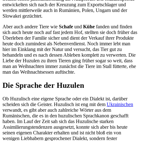
entwickelten sich nach der Kreuzung zum Exportschlager und
werden mittlerweile auch in Rumänien, Polen, Ungarn und der
Slowakei gezüchtet.
Aber auch andere Tiere wie
Schafe
und
Kühe
fanden und finden
sich auch heute noch auf fast jedem Hof, stellten sie doch früher das
Überleben der Familie sicher und dient der Verkauf ihrer Produkte
heute doch zumindest als Nebenverdienst. Noch immer lebt man
hier im Einklang mit der Natur und versucht, das Tier gut zu
behandeln und es nach dessen Ableben komplett zu verwerten. Die
Liebe der Huzulen zu ihren Tieren ging früher sogar so weit, dass
man an Weihnachten immer zunächst die Tiere im Stall fütterte, ehe
man das Weihnachtsessen auftischte.
Die Sprache der Huzulen
Ob Huzulisch eine eigene Sprache oder ein Dialekt ist, darüber
scheiden sich die Geister. Huzulisch ist eng mit dem
Ukrainischen
verwandt, es gibt aber auch zahlreiche Wörter aus dem
Rumänischen, die es in den huzulischen Sprachkanon geschafft
haben. Im Lauf der Zeit sah sich das Huzulische starken
Assimilierungstendenzen ausgesetzt, konnte sich aber bis heute
seinen eigenen Charakter erhalten und ist nicht bloß ein von
wenigen Liebhabern gesprochener Dialekt, sondern fester