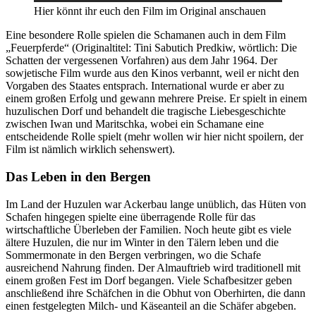
Hier könnt ihr euch den Film im Original anschauen
Eine besondere Rolle spielen die Schamanen auch in dem Film
„Feuerpferde“ (Originaltitel: Tini Sabutich Predkiw, wörtlich: Die
Schatten der vergessenen Vorfahren) aus dem Jahr 1964. Der
sowjetische Film wurde aus den Kinos verbannt, weil er nicht den
Vorgaben des Staates entsprach. International wurde er aber zu
einem großen Erfolg und gewann mehrere Preise. Er spielt in einem
huzulischen Dorf und behandelt die tragische Liebesgeschichte
zwischen Iwan und Maritschka, wobei ein Schamane eine
entscheidende Rolle spielt (mehr wollen wir hier nicht spoilern, der
Film ist nämlich wirklich sehenswert).
Das Leben in den Bergen
Im Land der Huzulen war Ackerbau lange unüblich, das Hüten von
Schafen hingegen spielte eine überragende Rolle für das
wirtschaftliche Überleben der Familien. Noch heute gibt es viele
ältere Huzulen, die nur im Winter in den Tälern leben und die
Sommermonate in den Bergen verbringen, wo die Schafe
ausreichend Nahrung finden. Der Almauftrieb wird traditionell mit
einem großen Fest im Dorf begangen. Viele Schafbesitzer geben
anschließend ihre Schäfchen in die Obhut von Oberhirten, die dann
einen festgelegten Milch- und Käseanteil an die Schäfer abgeben.