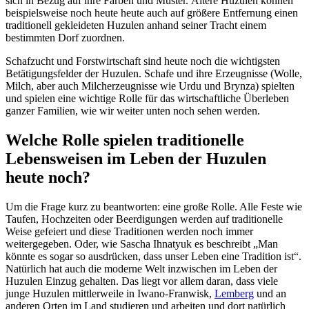
sich in Bezug auf ihre Farben und Muster. Ältere Huzulen können
beispielsweise noch heute heute auch auf größere Entfernung einen
traditionell gekleideten Huzulen anhand seiner Tracht einem
bestimmten Dorf zuordnen.
Schafzucht und Forstwirtschaft sind heute noch die wichtigsten
Betätigungsfelder der Huzulen. Schafe und ihre Erzeugnisse (Wolle,
Milch, aber auch Milcherzeugnisse wie Urdu und Brynza) spielten
und spielen eine wichtige Rolle für das wirtschaftliche Überleben
ganzer Familien, wie wir weiter unten noch sehen werden.
Welche Rolle spielen traditionelle
Lebensweisen im Leben der Huzulen
heute noch?
Um die Frage kurz zu beantworten: eine große Rolle. Alle Feste wie
Taufen, Hochzeiten oder Beerdigungen werden auf traditionelle
Weise gefeiert und diese Traditionen werden noch immer
weitergegeben. Oder, wie Sascha Ihnatyuk es beschreibt „Man
könnte es sogar so ausdrücken, dass unser Leben eine Tradition ist“.
Natürlich hat auch die moderne Welt inzwischen im Leben der
Huzulen Einzug gehalten. Das liegt vor allem daran, dass viele
junge Huzulen mittlerweile in Iwano-Franwisk,
Lemberg
und an
anderen Orten im Land studieren und arbeiten und dort natürlich