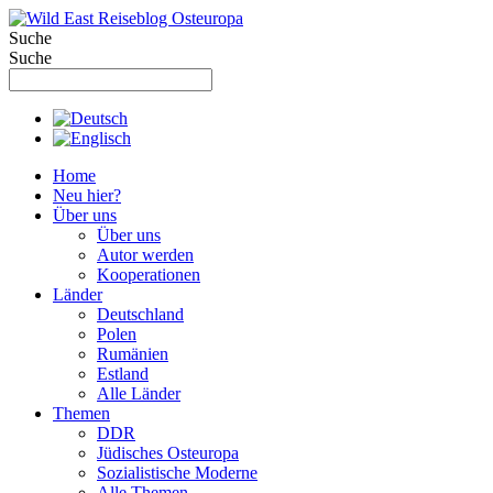
Zum
Inhalt
Suche
springen
Suche
Home
Neu hier?
Über uns
Über uns
Autor werden
Kooperationen
Länder
Deutschland
Polen
Rumänien
Estland
Alle Länder
Themen
DDR
Jüdisches Osteuropa
Sozialistische Moderne
Alle Themen