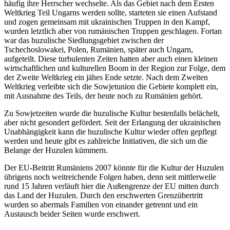
häufig ihre Herrscher wechselte. Als das Gebiet nach dem Ersten
Weltkrieg Teil Ungarns werden sollte, starteten sie einen Aufstand
und zogen gemeinsam mit ukrainischen Truppen in den Kampf,
wurden letztlich aber von rumänischen Truppen geschlagen. Fortan
war das huzulische Siedlungsgebiet zwischen der
Tschechoslowakei, Polen, Rumänien, später auch Ungarn,
aufgeteilt. Diese turbulenten Zeiten hatten aber auch einen kleinen
wirtschaftlichen und kulturellen Boom in der Region zur Folge, dem
der Zweite Weltkrieg ein jähes Ende setzte. Nach dem Zweiten
Weltkrieg verleibte sich die Sowjetunion die Gebiete komplett ein,
mit Ausnahme des Teils, der heute noch zu Rumänien gehört.
Zu Sowjetzeiten wurde die huzulische Kultur bestenfalls belächelt,
aber nicht gesondert gefördert. Seit der Erlangung der ukrainischen
Unabhängigkeit kann die huzulische Kultur wieder offen gepflegt
werden und heute gibt es zahlreiche Initiativen, die sich um die
Belange der Huzulen kümmern.
Der EU-Beitritt Rumäniens 2007 könnte für die Kultur der Huzulen
übrigens noch weitreichende Folgen haben, denn seit mittlerweile
rund 15 Jahren verläuft hier die Außengrenze der EU mitten durch
das Land der Huzulen. Durch den erschwerten Grenzübertritt
wurden so abermals Familien von einander getrennt und ein
Austausch beider Seiten wurde erschwert.