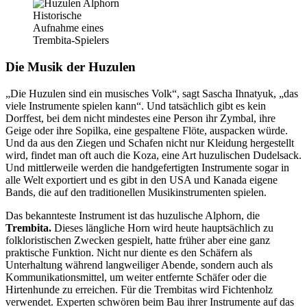
Historische
Aufnahme eines
Trembita-Spielers
Die Musik der Huzulen
„Die Huzulen sind ein musisches Volk“, sagt Sascha Ihnatyuk, „das
viele Instrumente spielen kann“. Und tatsächlich gibt es kein
Dorffest, bei dem nicht mindestes eine Person ihr Zymbal, ihre
Geige oder ihre Sopilka, eine gespaltene Flöte, auspacken würde.
Und da aus den Ziegen und Schafen nicht nur Kleidung hergestellt
wird, findet man oft auch die Koza, eine Art huzulischen Dudelsack.
Und mittlerweile werden die handgefertigten Instrumente sogar in
alle Welt exportiert und es gibt in den USA und Kanada eigene
Bands, die auf den traditionellen Musikinstrumenten spielen.
Das bekannteste Instrument ist das huzulische Alphorn, die
Trembita.
Dieses längliche Horn wird heute hauptsächlich zu
folkloristischen Zwecken gespielt, hatte früher aber eine ganz
praktische Funktion. Nicht nur diente es den Schäfern als
Unterhaltung während langweiliger Abende, sondern auch als
Kommunikationsmittel, um weiter entfernte Schäfer oder die
Hirtenhunde zu erreichen. Für die Trembitas wird Fichtenholz
verwendet. Experten schwören beim Bau ihrer Instrumente auf das