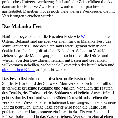
praktisches Universalwerkzeug. Im Laufe der Zeit erfüllten die Äxte
dann auch dekorative Zwecke und wurden immer prachtvoller
ausgestaltet. Daneben gibt es noch viele weitere Werkzeuge, die mit
Verzierungen versehen wurden.
Das Malanka-Fest
Natürlich begehen auch die Huzulen Feste wie
Weihnachten
oder
Ostern. Bekannt sind sie aber vor allem für das Malanka-Fest, das
Mitte Januar das Ende des alten Jahrs feiert (gemäß dem in den
Ostkirchen üblichen julianischen Kalender). Schon im Vorfeld
ziehen singende Männergruppen in Tracht durch die Dörfer und
werden von den Bewohnern herzlich mit Essen und Getränken
willkommen geheißen, wobei viele Leckereien der huzulischen und
ukrainischen Küche
aufgetischt werden.
Das Fest selbst erinnert ein bisschen an die Fastnacht in
Süddeutschland und der Schweiz. Man verkleidet sich und hüllt sich
in teilweise gruselige Kostüme und Masken. Vor allem die Figuren
des Teufels, des Todes und des Soldaten sind beliebt. Anschließend
geht es durchs Dorf und wie im Süden Deutschlands treiben die
verkleideten Wesen allerlei Schabernack und singen, um so das neue
Jahr zu begrüßen. Einige Tage später wird noch die Taufe Jesu
gefeiert, bei der Hartgesottene ein Loch in das Eis von Seen und
Flüssen bohren und in das Wasser steigen. Wer schon einmal einen