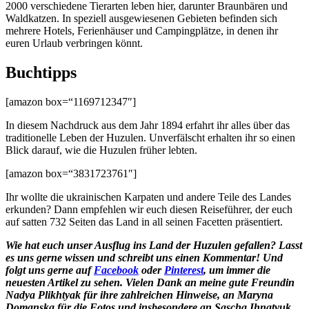
2000 verschiedene Tierarten leben hier, darunter Braunbären und
Waldkatzen. In speziell ausgewiesenen Gebieten befinden sich
mehrere Hotels, Ferienhäuser und Campingplätze, in denen ihr
euren Urlaub verbringen könnt.
Buchtipps
[amazon box=“1169712347″]
In diesem Nachdruck aus dem Jahr 1894 erfahrt ihr alles über das
traditionelle Leben der Huzulen. Unverfälscht erhalten ihr so einen
Blick darauf, wie die Huzulen früher lebten.
[amazon box=“3831723761″]
Ihr wollte die ukrainischen Karpaten und andere Teile des Landes
erkunden? Dann empfehlen wir euch diesen Reiseführer, der euch
auf satten 732 Seiten das Land in all seinen Facetten präsentiert.
Wie hat euch unser Ausflug ins Land der Huzulen gefallen? Lasst
es uns gerne wissen und schreibt uns einen Kommentar!
Und
folgt uns gerne auf
Facebook
oder
Pinterest
, um immer die
neuesten Artikel zu sehen.
Vielen Dank an meine gute Freundin
Nadya Plikhtyak für ihre zahlreichen Hinweise, an Maryna
Domanska für die Fotos und insbesondere an Sascha Ihnatyuk