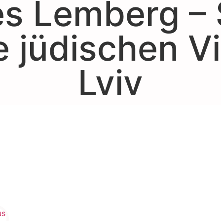
s Lemberg – 
e jüdischen Vi
Lviv