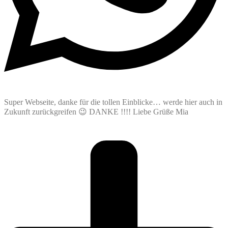
Super Webseite, danke für die tollen Einblicke… werde hier auch in
Zukunft zurückgreifen 😉 DANKE !!!! Liebe Grüße Mia