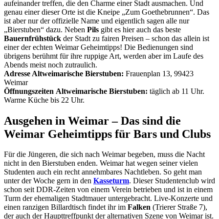
aufeinander treffen, die den Charme einer Stadt ausmachen. Und
genau einer dieser Orte ist die Kneipe „Zum Goethebrunnen“. Das
ist aber nur der offizielle Name und eigentlich sagen alle nur
„Bierstuben“ dazu. Neben
Pils
gibt es hier auch das beste
Bauernfrühstück
der Stadt zu fairen Preisen – schon das allein ist
einer der echten Weimar Geheimtipps! Die Bedienungen sind
übrigens berühmt für ihre ruppige Art, werden aber im Laufe des
Abends meist noch zutraulich.
Adresse Altweimarische Bierstuben:
Frauenplan 13, 99423
Weimar
Öffnungszeiten Altweimarische Bierstuben:
täglich ab 11 Uhr.
Warme Küche bis 22 Uhr.
Ausgehen in Weimar – Das sind die
Weimar Geheimtipps für Bars und Clubs
Für die Jüngeren, die sich nach Weimar begeben, muss die Nacht
nicht in den Bierstuben enden. Weimar hat wegen seiner vielen
Studenten auch ein recht annehmbares Nachtleben. So geht man
unter der Woche gern in den
Kasseturm
. Dieser Studentenclub wird
schon seit DDR-Zeiten von einem Verein betrieben und ist in einem
Turm der ehemaligen Stadtmauer untergebracht. Live-Konzerte und
einen ranzigen Billardtisch findet ihr im
Falken
(Trierer Straße 7),
der auch der Haupttreffpunkt der alternativen Szene von Weimar ist.