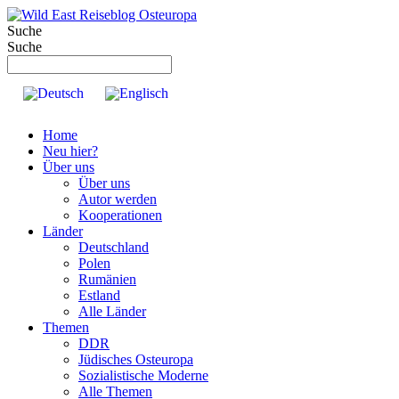
Zum
Inhalt
Suche
springen
Suche
Home
Neu hier?
Über uns
Über uns
Autor werden
Kooperationen
Länder
Deutschland
Polen
Rumänien
Estland
Alle Länder
Themen
DDR
Jüdisches Osteuropa
Sozialistische Moderne
Alle Themen