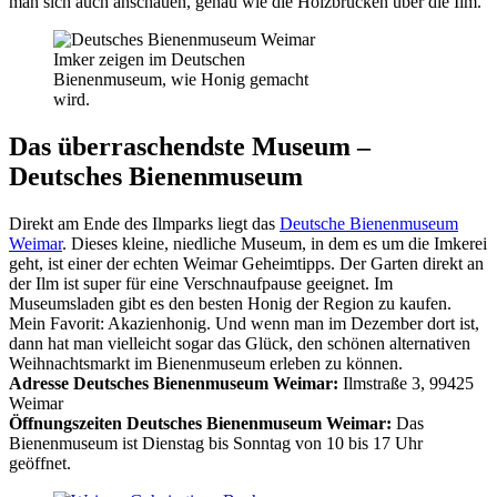
man sich auch anschauen, genau wie die Holzbrücken über die Ilm.
Imker zeigen im Deutschen
Bienenmuseum, wie Honig gemacht
wird.
Das überraschendste Museum –
Deutsches Bienenmuseum
Direkt am Ende des Ilmparks liegt das
Deutsche Bienenmuseum
Weimar
. Dieses kleine, niedliche Museum, in dem es um die Imkerei
geht, ist einer der echten Weimar Geheimtipps. Der Garten direkt an
der Ilm ist super für eine Verschnaufpause geeignet. Im
Museumsladen gibt es den besten Honig der Region zu kaufen.
Mein Favorit: Akazienhonig. Und wenn man im Dezember dort ist,
dann hat man vielleicht sogar das Glück, den schönen alternativen
Weihnachtsmarkt im Bienenmuseum erleben zu können.
Adresse Deutsches Bienenmuseum Weimar:
Ilmstraße 3, 99425
Weimar
Öffnungszeiten Deutsches Bienenmuseum Weimar:
Das
Bienenmuseum ist Dienstag bis Sonntag von 10 bis 17 Uhr
geöffnet.