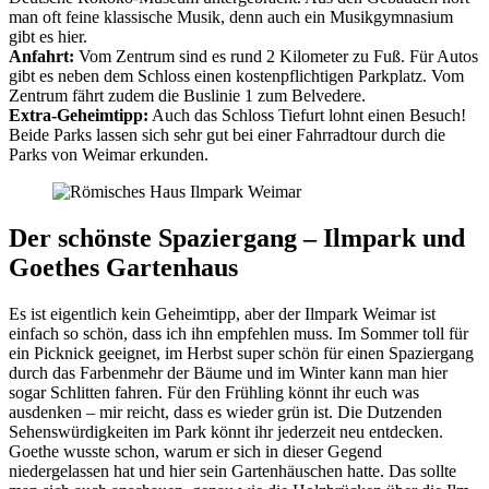
man oft feine klassische Musik, denn auch ein Musikgymnasium
gibt es hier.
Anfahrt:
Vom Zentrum sind es rund 2 Kilometer zu Fuß. Für Autos
gibt es neben dem Schloss einen kostenpflichtigen Parkplatz. Vom
Zentrum fährt zudem die Buslinie 1 zum Belvedere.
Extra-Geheimtipp:
Auch das Schloss Tiefurt lohnt einen Besuch!
Beide Parks lassen sich sehr gut bei einer Fahrradtour durch die
Parks von Weimar erkunden.
Der schönste Spaziergang – Ilmpark und
Goethes Gartenhaus
Es ist eigentlich kein Geheimtipp, aber der Ilmpark Weimar ist
einfach so schön, dass ich ihn empfehlen muss. Im Sommer toll für
ein Picknick geeignet, im Herbst super schön für einen Spaziergang
durch das Farbenmehr der Bäume und im Winter kann man hier
sogar Schlitten fahren. Für den Frühling könnt ihr euch was
ausdenken – mir reicht, dass es wieder grün ist. Die Dutzenden
Sehenswürdigkeiten im Park könnt ihr jederzeit neu entdecken.
Goethe wusste schon, warum er sich in dieser Gegend
niedergelassen hat und hier sein Gartenhäuschen hatte. Das sollte