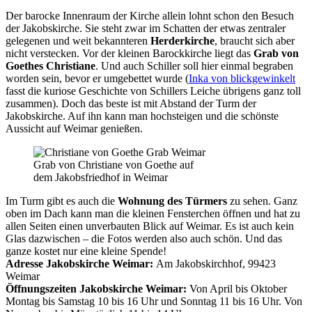
Der barocke Innenraum der Kirche allein lohnt schon den Besuch
der Jakobskirche. Sie steht zwar im Schatten der etwas zentraler
gelegenen und weit bekannteren
Herderkirche
, braucht sich aber
nicht verstecken. Vor der kleinen Barockkirche liegt das
Grab von
Goethes Christiane
. Und auch Schiller soll hier einmal begraben
worden sein, bevor er umgebettet wurde (
Inka von blickgewinkelt
fasst die kuriose Geschichte von Schillers Leiche übrigens ganz toll
zusammen). Doch das beste ist mit Abstand der Turm der
Jakobskirche. Auf ihn kann man hochsteigen und die schönste
Aussicht auf Weimar genießen.
Grab von Christiane von Goethe auf
dem Jakobsfriedhof in Weimar
Im Turm gibt es auch die
Wohnung des Türmers
zu sehen. Ganz
oben im Dach kann man die kleinen Fensterchen öffnen und hat zu
allen Seiten einen unverbauten Blick auf Weimar. Es ist auch kein
Glas dazwischen – die Fotos werden also auch schön. Und das
ganze kostet nur eine kleine Spende!
Adresse Jakobskirche Weimar:
Am Jakobskirchhof, 99423
Weimar
Öffnungszeiten Jakobskirche Weimar:
Von April bis Oktober
Montag bis Samstag 10 bis 16 Uhr und Sonntag 11 bis 16 Uhr. Von