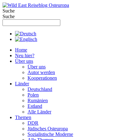
Zum
Inhalt
Suche
springen
Suche
Home
Neu hier?
Über uns
Über uns
Autor werden
Kooperationen
Länder
Deutschland
Polen
Rumänien
Estland
Alle Länder
Themen
DDR
Jüdisches Osteuropa
Sozialistische Moderne
Alle Themen