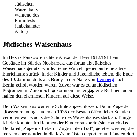
Jüdischen
Waisenhaus
während des
Purimfests
(unbekannter
Autor)
Jüdisches Waisenhaus
Im Bezirk Pankow errichtete Alexander Beer 1912/1913 ein
Gebäude im Stil des Neobarock, das fortan als Jüdisches
Waisenhaus genutzt wurde. Seine Wurzeln gehen auf eine ältere
Einrichtung zurück, in der Kinder und Jugendliche lebten, die Ende
des 19. Jahrhunderts aus Brody in der Nähe von
Lemberg
nach
Berlin geholt worden waren. Zuvor war es zu antijüdischen
Pogromen im Zarenreich gekommen und engagierte Berliner Juden
halfen den elternlosen Kindern auf diese Weise.
Dem Waisenhaus war eine Schule angeschlossen. Da im Zuge der
„Rassentrennung“ Juden ab 1935 der Besuch öffentlicher Schulen
verboten war, wuchs die Schule des Waisenhauses stark an. Einige
Kinder konnten im Rahmen der Kindertransporte (siehe auch das
Denkmal „Züge ins Leben – Züge in den Tod“) gerettet werden, die
meisten aber wurden in die KZs im Osten deportiert und fanden dort