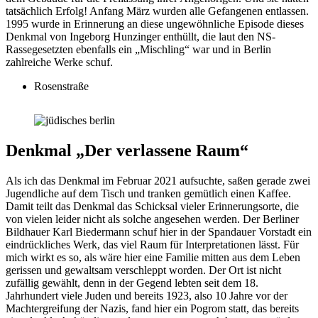
tatsächlich Erfolg! Anfang März wurden alle Gefangenen entlassen.
1995 wurde in Erinnerung an diese ungewöhnliche Episode dieses
Denkmal von Ingeborg Hunzinger enthüllt, die laut den NS-
Rassegesetzten ebenfalls ein „Mischling“ war und in Berlin
zahlreiche Werke schuf.
Rosenstraße
Denkmal „Der verlassene Raum“
Als ich das Denkmal im Februar 2021 aufsuchte, saßen gerade zwei
Jugendliche auf dem Tisch und tranken gemütlich einen Kaffee.
Damit teilt das Denkmal das Schicksal vieler Erinnerungsorte, die
von vielen leider nicht als solche angesehen werden. Der Berliner
Bildhauer Karl Biedermann schuf hier in der Spandauer Vorstadt ein
eindrückliches Werk, das viel Raum für Interpretationen lässt. Für
mich wirkt es so, als wäre hier eine Familie mitten aus dem Leben
gerissen und gewaltsam verschleppt worden. Der Ort ist nicht
zufällig gewählt, denn in der Gegend lebten seit dem 18.
Jahrhundert viele Juden und bereits 1923, also 10 Jahre vor der
Machtergreifung der Nazis, fand hier ein Pogrom statt, das bereits