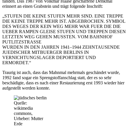
fanden. Das 1987 von Volkmar Haase geschaffene Denkmal
erinnert an einen Grabstein und trägt folgende Inschrift:
„STUFEN DIE KEINE STUFEN MEHR SIND. EINE TREPPE
DIE KEINE TREPPE MEHR IST. ABGEBROCHEN. SYMBOL
DES WEGES DER KEIN WEG MEHR WAR FUER DIE DIE
UEBER RAMPEN GLEISE STUFEN UND TREPPEN DIESEN
LETZTEN WEG GEHEN MUSSTEN. VOM BAHNHOF
PUTLITZSTRASSE
WURDEN IN DEN JAHREN 1941–1944 ZEHNTAUSENDE
JUEDISCHER MITBUERGER BERLINS IN
VERNICHTUNGSLAGER DEPORTIERT UND
ERMORDET.“
Traurig ist auch, dass das Mahnmal mehrmals geschändet wurde,
1992 fand sogar ein Sprengstoffanschlag statt, der es so sehr
beschädigte, dass es nach einer Restaurierung erst 1993 wieder hier
aufgestellt werden konnte.
Quelle:
wikimedia
commons,
Urheber: Mutter
Erde