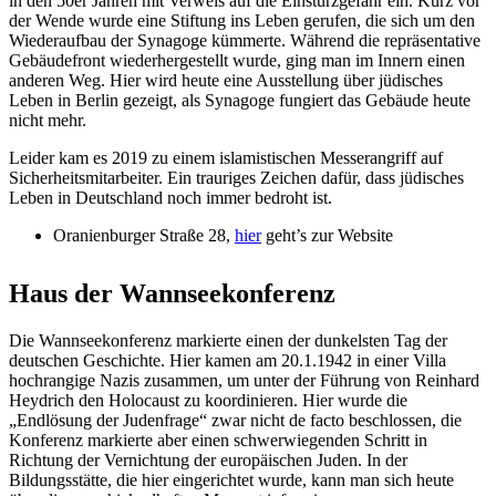
in den 50er Jahren mit Verweis auf die Einsturzgefahr ein. Kurz vor
der Wende wurde eine Stiftung ins Leben gerufen, die sich um den
Wiederaufbau der Synagoge kümmerte. Während die repräsentative
Gebäudefront wiederhergestellt wurde, ging man im Innern einen
anderen Weg. Hier wird heute eine Ausstellung über jüdisches
Leben in Berlin gezeigt, als Synagoge fungiert das Gebäude heute
nicht mehr.
Leider kam es 2019 zu einem islamistischen Messerangriff auf
Sicherheitsmitarbeiter. Ein trauriges Zeichen dafür, dass jüdisches
Leben in Deutschland noch immer bedroht ist.
Oranienburger Straße 28,
hier
geht’s zur Website
Haus der Wannseekonferenz
Die Wannseekonferenz markierte einen der dunkelsten Tag der
deutschen Geschichte. Hier kamen am 20.1.1942 in einer Villa
hochrangige Nazis zusammen, um unter der Führung von Reinhard
Heydrich den Holocaust zu koordinieren. Hier wurde die
„Endlösung der Judenfrage“ zwar nicht de facto beschlossen, die
Konferenz markierte aber einen schwerwiegenden Schritt in
Richtung der Vernichtung der europäischen Juden. In der
Bildungsstätte, die hier eingerichtet wurde, kann man sich heute