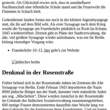
gesteckt. Als Glücksfall erwies sich, dass in unmittelbarer
Nachbarschaft eine öffentliche Schule stand und die Feuerwehr die
Flammen in Schach hielt.
Gottesdienste fanden fortan nur noch in der kleinen Jugendsynagoge
statt, die ihr auf dem Bild seht. Als erste Synagoge nach dem Krieg
wurde die Synagoge am Fraenkelufer pünktlich zu Rosh ha-Schana
1945 wiedereröffnet. Derzeit gibt es Pläne der Stadtverwaltung, die
alte, viel größere Synagoge wieder aufzubauen, was ein für Berlin
bislang einmaliger Vorgang wäre.
Fraenkelufer 10–12,
hier
geht’s zur Website
Denkmal in der Rosenstraße
Früher befand sich in der Rosenstraße mitten im Zentrum die Alte
Synagoge von Berlin. Ende Februar 1943 deportierten die Nazis
8000 jüdische Bürger aus der Stadt, darunter viele männliche Juden
aus sog. „Mischehen“. Diese wurden zunächst in der Rosenstraße
im Gebäude der Jüdischen Sozialverwaltung zusammengetrieben.
600 mutige Frauen demonstrierten daraufhin eine Woche lang vor
dem Gebäude für die Freilassung ihrer Angehörigen. Und sie hatten