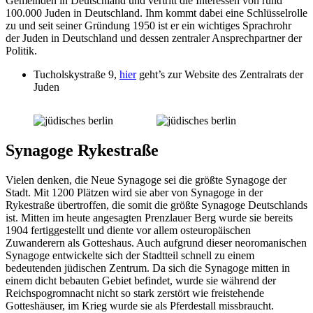
Gemeinden in Deutschland und vertritt die Interessen von rund
100.000 Juden in Deutschland. Ihm kommt dabei eine Schlüsselrolle
zu und seit seiner Gründung 1950 ist er ein wichtiges Sprachrohr
der Juden in Deutschland und dessen zentraler Ansprechpartner der
Politik.
Tucholskystraße 9,
hier
geht’s zur Website des Zentralrats der
Juden
Synagoge Rykestraße
Vielen denken, die Neue Synagoge sei die größte Synagoge der
Stadt. Mit 1200 Plätzen wird sie aber von Synagoge in der
Rykestraße übertroffen, die somit die größte Synagoge Deutschlands
ist. Mitten im heute angesagten Prenzlauer Berg wurde sie bereits
1904 fertiggestellt und diente vor allem osteuropäischen
Zuwanderern als Gotteshaus. Auch aufgrund dieser neoromanischen
Synagoge entwickelte sich der Stadtteil schnell zu einem
bedeutenden jüdischen Zentrum. Da sich die Synagoge mitten in
einem dicht bebauten Gebiet befindet, wurde sie während der
Reichspogromnacht nicht so stark zerstört wie freistehende
Gotteshäuser, im Krieg wurde sie als Pferdestall missbraucht.