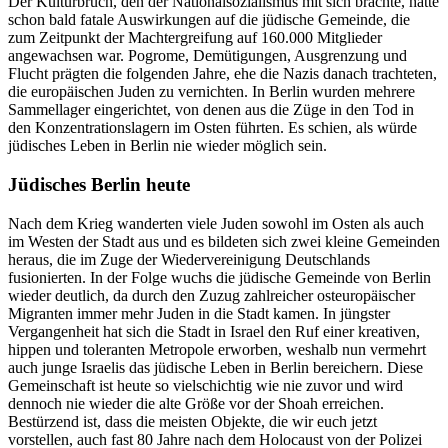
Der Kulturbruch, den der Nationalsozialismus mit sich brachte, hatte
schon bald fatale Auswirkungen auf die jüdische Gemeinde, die
zum Zeitpunkt der Machtergreifung auf 160.000 Mitglieder
angewachsen war. Pogrome, Demütigungen, Ausgrenzung und
Flucht prägten die folgenden Jahre, ehe die Nazis danach trachteten,
die europäischen Juden zu vernichten. In Berlin wurden mehrere
Sammellager eingerichtet, von denen aus die Züge in den Tod in
den Konzentrationslagern im Osten führten. Es schien, als würde
jüdisches Leben in Berlin nie wieder möglich sein.
Jüdisches Berlin heute
Nach dem Krieg wanderten viele Juden sowohl im Osten als auch
im Westen der Stadt aus und es bildeten sich zwei kleine Gemeinden
heraus, die im Zuge der Wiedervereinigung Deutschlands
fusionierten. In der Folge wuchs die jüdische Gemeinde von Berlin
wieder deutlich, da durch den Zuzug zahlreicher osteuropäischer
Migranten immer mehr Juden in die Stadt kamen. In jüngster
Vergangenheit hat sich die Stadt in Israel den Ruf einer kreativen,
hippen und toleranten Metropole erworben, weshalb nun vermehrt
auch junge Israelis das jüdische Leben in Berlin bereichern. Diese
Gemeinschaft ist heute so vielschichtig wie nie zuvor und wird
dennoch nie wieder die alte Größe vor der Shoah erreichen.
Bestürzend ist, dass die meisten Objekte, die wir euch jetzt
vorstellen, auch fast 80 Jahre nach dem Holocaust von der Polizei