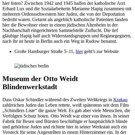
hier listen? Zwischen 1942 und 1945 halfen der katholische Arzt
Erhard Lux und die Sozialarbeiterin Marianne Hapig zusammen mit
mehreren Ordensschwestern hier Juden, die von der Deportation
bedroht waren. Getarnt als angeblich katholische Patienten fanden
hier die Bewohner einer in einem jüdischen Altenheim in der
Nachbarschaft eingerichteten Sammelstelle Zuflucht. Die tief
gläubige Hapig half auch Widerstandsgruppen und Regimegegnern,
nach ihr ist heute in Berlin auch ein Weg in Rudow benannt.
Große Hamburger Straße 5–11,
hier
geht’s zur Website
Museum der Otto Weidt
Blindenwerkstadt
Dass Oskar Schindler während des Zweiten Weltkriegs in
Krakau
zahlreichen Juden das Leben rettete, weiß spätestens seit dem Film
„Schindlers Liste“ die ganze Welt. Es gab aber viele Menschen, die
Verfolgten Schutz boten. Otto Weidt war einer von ihnen. In seiner
Fabrik für Besen und Bürsten beschäftigte er hauptsächlich blinde
und gehörlose Juden und richtete hier in seiner Werkstatt auch ein
Versteck für seine Angestellten in einem Hinterzimmer ein. In der