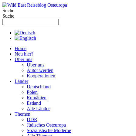
Zum
Inhalt
Suche
springen
Suche
Home
Neu hier?
Über uns
Über uns
Autor werden
Kooperationen
Länder
Deutschland
Polen
Rumänien
Estland
Alle Länder
Themen
DDR
Jüdisches Osteuropa
Sozialistische Moderne
Alle Themen